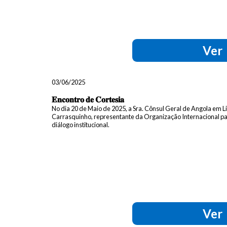
Ver
03/06/2025
𝐄𝐧𝐜𝐨𝐧𝐭𝐫𝐨 𝐝𝐞 𝐂𝐨𝐫𝐭𝐞𝐬𝐢𝐚
No dia 20 de Maio de 2025, a Sra. Cônsul Geral de Angola em L
Carrasquinho, representante da Organização Internacional p
diálogo institucional.
Ver