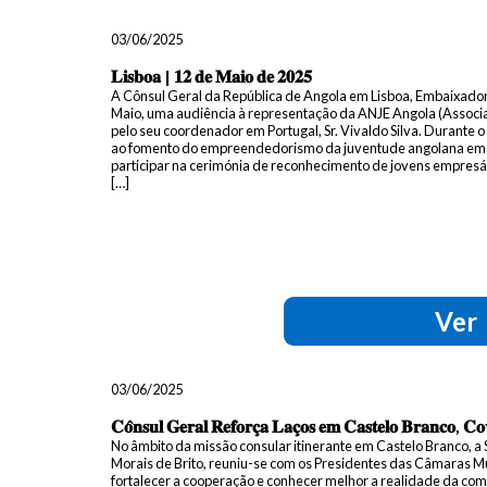
03/06/2025
𝐋𝐢𝐬𝐛𝐨𝐚 | 𝟏𝟐 𝐝𝐞 𝐌𝐚𝐢𝐨 𝐝𝐞 𝟐𝟎𝟐𝟓
A Cônsul Geral da República de Angola em Lisboa, Embaixadora
Maio, uma audiência à representação da ANJE Angola (Associ
pelo seu coordenador em Portugal, Sr. Vivaldo Silva. Durante
ao fomento do empreendedorismo da juventude angolana em Po
participar na cerimónia de reconhecimento de jovens empresár
[…]
Ver
03/06/2025
𝐂𝐨̂𝐧𝐬𝐮𝐥 𝐆𝐞𝐫𝐚𝐥 𝐑𝐞𝐟𝐨𝐫𝐜̧𝐚 𝐋𝐚𝐜̧𝐨𝐬 𝐞𝐦 𝐂𝐚𝐬𝐭𝐞𝐥𝐨 𝐁𝐫𝐚𝐧𝐜𝐨, 𝐂𝐨𝐯
No âmbito da missão consular itinerante em Castelo Branco, a 
Morais de Brito, reuniu-se com os Presidentes das Câmaras Mu
fortalecer a cooperação e conhecer melhor a realidade da co