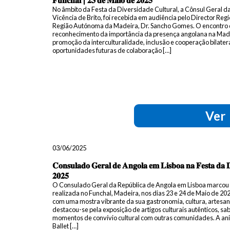
No âmbito da Festa da Diversidade Cultural, a Cônsul Geral 
Vicência de Brito, foi recebida em audiência pelo Director R
Região Autónoma da Madeira, Dr. Sancho Gomes. O encontro 
reconhecimento da importância da presença angolana na Made
promoção da interculturalidade, inclusão e cooperação bilate
oportunidades futuras de colaboração […]
Ver
03/06/2025
𝐂𝐨𝐧𝐬𝐮𝐥𝐚𝐝𝐨 𝐆𝐞𝐫𝐚𝐥 𝐝𝐞 𝐀𝐧𝐠𝐨𝐥𝐚 𝐞𝐦 𝐋𝐢𝐬𝐛𝐨𝐚 𝐧𝐚 𝐅𝐞𝐬𝐭𝐚 𝐝𝐚 
𝟐𝟎𝟐𝟓
O Consulado Geral da República de Angola em Lisboa marcou 
realizada no Funchal, Madeira, nos dias 23 e 24 de Maio de 2
com uma mostra vibrante da sua gastronomia, cultura, artesan
destacou-se pela exposição de artigos culturais autênticos, sab
momentos de convívio cultural com outras comunidades. A ani
Ballet […]