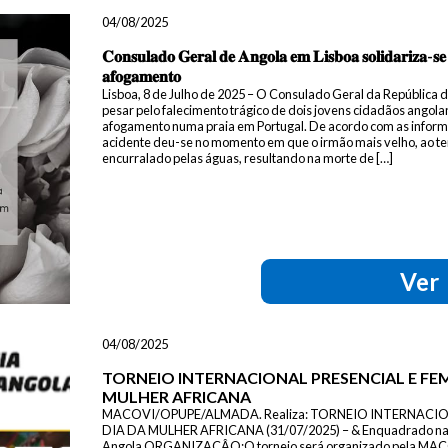
04/08/2025
𝐂𝐨𝐧𝐬𝐮𝐥𝐚𝐝𝐨 𝐆𝐞𝐫𝐚𝐥 𝐝𝐞 𝐀𝐧𝐠𝐨𝐥𝐚 𝐞𝐦 𝐋𝐢𝐬𝐛𝐨𝐚 𝐬𝐨𝐥𝐢𝐝𝐚𝐫𝐢𝐳𝐚-𝐬𝐞 𝐜
𝐚𝐟𝐨𝐠𝐚𝐦𝐞𝐧𝐭𝐨
Lisboa, 8 de Julho de 2025 – O Consulado Geral da República 
pesar pelo falecimento trágico de dois jovens cidadãos angola
afogamento numa praia em Portugal. De acordo com as informa
acidente deu-se no momento em que o irmão mais velho, ao t
encurralado pelas águas, resultando na morte de […]
Ver
04/08/2025
TORNEIO INTERNACIONAL PRESENCIAL E FEM
MULHER AFRICANA
MACOVI/OPUPE/ALMADA. Realiza: TORNEIO INTERNACION
DIA DA MULHER AFRICANA (31/07/2025) – & Enquadrado nas 
Angola ORGANIZAÇÂO:O torneio será organizado pela MA