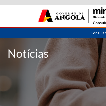
Consula
Consula
Notícias