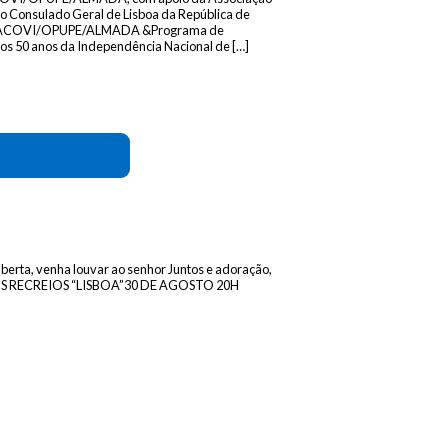
 Consulado Geral de Lisboa da República de
es MACOVI/OPUPE/ALMADA &Programa de
aos 50 anos da Independência Nacional de […]
berta, venha louvar ao senhor Juntos e adoração,
DOS RECREIOS “LISBOA”30 DE AGOSTO 20H