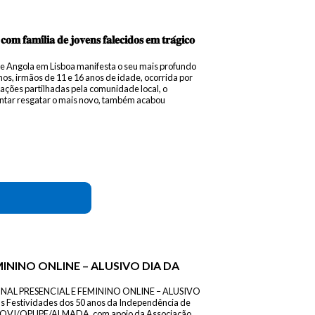
𝐦 𝐟𝐚𝐦𝐢́𝐥𝐢𝐚 𝐝𝐞 𝐣𝐨𝐯𝐞𝐧𝐬 𝐟𝐚𝐥𝐞𝐜𝐢𝐝𝐨𝐬 𝐞𝐦 𝐭𝐫𝐚́𝐠𝐢𝐜𝐨
de Angola em Lisboa manifesta o seu mais profundo
nos, irmãos de 11 e 16 anos de idade, ocorrida por
ções partilhadas pela comunidade local, o
entar resgatar o mais novo, também acabou
ININO ONLINE – ALUSIVO DIA DA
AL PRESENCIAL E FEMININO ONLINE – ALUSIVO
Festividades dos 50 anos da Independência de
COVI/OPUPE/ALMADA, com apoio da Associação