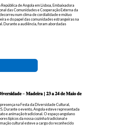
da República de Angola em Lisboa, Embaixadora
egional das Comunidades e Cooperação Externa da
decorreu num clima de cordialidade e mútuo
ira e do papel das comunidades estrangeiras na
ral. Durante a audiência, foram abordadas
𝐢𝐯𝐞𝐫𝐬𝐢𝐝𝐚𝐝𝐞 – 𝐌𝐚𝐝𝐞𝐢𝐫𝐚 | 𝟐𝟑 𝐚 𝟐𝟒 𝐝𝐞 𝐌𝐚𝐢𝐨 𝐝𝐞
presença na Festa da Diversidade Cultural,
025. Durante o evento, Angola esteve representada
ato e animação tradicional. O espaço angolano
ores típicos da nossa cozinha tradicional e
mação cultural esteve a cargo do reconhecido