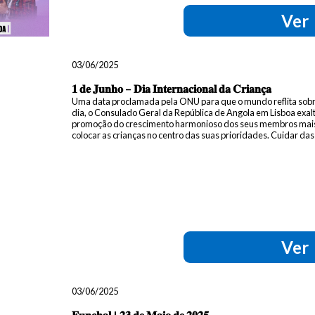
Ver
03/06/2025
𝟏 𝐝𝐞 𝐉𝐮𝐧𝐡𝐨 – 𝐃𝐢𝐚 𝐈𝐧𝐭𝐞𝐫𝐧𝐚𝐜𝐢𝐨𝐧𝐚𝐥 𝐝𝐚 𝐂𝐫𝐢𝐚𝐧𝐜̧𝐚
Uma data proclamada pela ONU para que o mundo reflita sobre 
dia, o Consulado Geral da República de Angola em Lisboa exalta
promoção do crescimento harmonioso dos seus membros mais 
colocar as crianças no centro das suas prioridades. Cuidar das 
Ver
03/06/2025
𝐅𝐮𝐧𝐜𝐡𝐚𝐥 | 𝟐𝟑 𝐝𝐞 𝐌𝐚𝐢𝐨 𝐝𝐞 𝟐𝟎𝟐𝟓