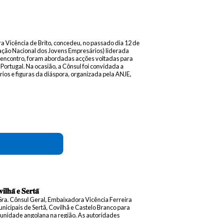
 Vicência de Brito, concedeu, no passado dia 12 de
ação Nacional dos Jovens Empresários) liderada
 o encontro, foram abordadas acções voltadas para
rtugal. Na ocasião, a Cônsul foi convidada a
ios e figuras da diáspora, organizada pela ANJE,
𝐥𝐡𝐚̃ 𝐞 𝐒𝐞𝐫𝐭𝐚̃
Sra. Cônsul Geral, Embaixadora Vicência Ferreira
nicipais de Sertã, Covilhã e Castelo Branco para
munidade angolana na região. As autoridades