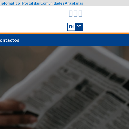
Diplomático
|
Portal das Comunidades Angolanas
EN
PT
ontactos