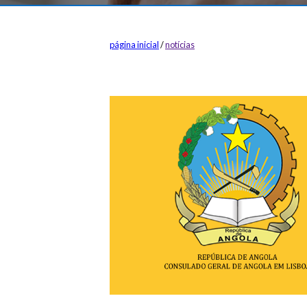
página inicial
/
notícias