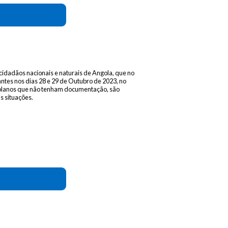
idadãos nacionais e naturais de Angola, que no
antes nos dias 28 e 29 de Outubro de 2023, no
ngolanos que não tenham documentação, são
s situações.