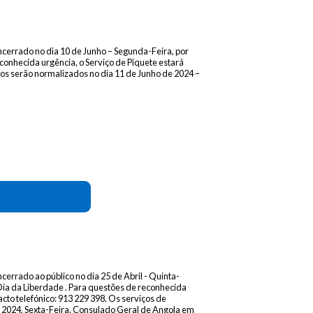
cerrado no dia 10 de Junho – Segunda-Feira, por
conhecida urgência, o Serviço de Piquete estará
ços serão normalizados no dia 11 de Junho de 2024 –
errado ao público no dia 25 de Abril - Quinta-
 Dia da Liberdade . Para questões de reconhecida
acto telefónico: 913 229 398. Os serviços de
e 2024, Sexta-Feira. Consulado Geral de Angola em