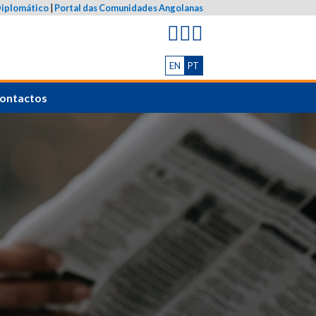
Diplomático
|
Portal das Comunidades Angolanas
EN
PT
ontactos