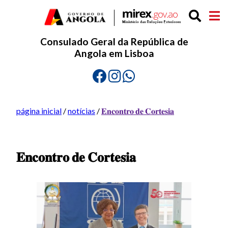
Consulado Geral da República de
Angola em Lisboa
página inicial
/
notícias
/
𝐄𝐧𝐜𝐨𝐧𝐭𝐫𝐨 𝐝𝐞 𝐂𝐨𝐫𝐭𝐞𝐬𝐢𝐚
𝐄𝐧𝐜𝐨𝐧𝐭𝐫𝐨 𝐝𝐞 𝐂𝐨𝐫𝐭𝐞𝐬𝐢𝐚