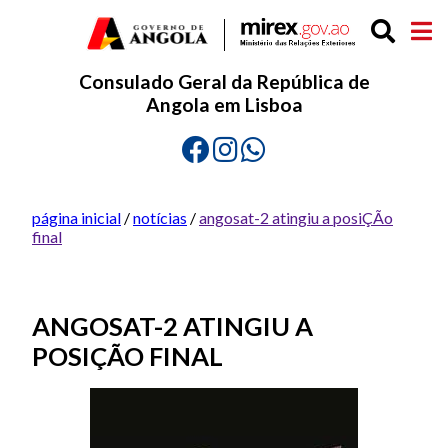
Consulado Geral da República de
Angola em Lisboa
página inicial
/
notícias
/
angosat-2 atingiu a posiÇÃo
final
ANGOSAT-2 ATINGIU A
POSIÇÃO FINAL