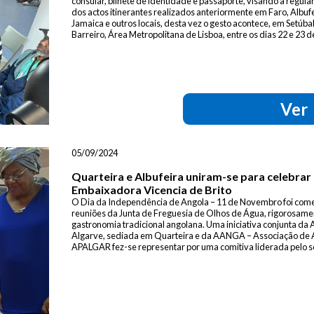
consular, bilhete de identidade e passaporte, visando a regul
dos actos itinerantes realizados anteriormente em Faro, Albu
Jamaica e outros locais, desta vez o gesto acontece, em Setúba
Barreiro, Área Metropolitana de Lisboa, entre os dias 22 e 23 d
Ver
05/09/2024
Quarteira e Albufeira uniram-se para celebrar
Embaixadora Vicencia de Brito
O Dia da Independência de Angola – 11 de Novembro foi come
reuniões da Junta de Freguesia de Olhos de Água, rigorosam
gastronomia tradicional angolana. Uma iniciativa conjunta d
Algarve, sediada em Quarteira e da AANGA – Associação de 
APALGAR fez-se representar por uma comitiva liderada pelo seu