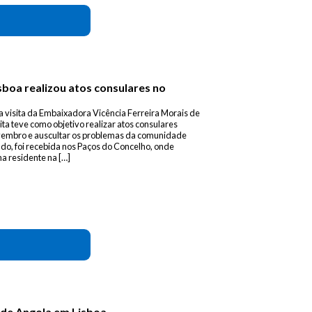
sboa realizou atos consulares no
 visita da Embaixadora Vicência Ferreira Morais de
ita teve como objetivo realizar atos consulares
novembro e auscultar os problemas da comunidade
do, foi recebida nos Paços do Concelho, onde
a residente na […]
 de Angola em Lisboa