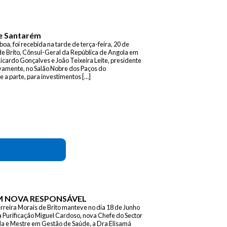
e Santarém
oa, foi recebida na tarde de terça-feira, 20 de
 de Brito, Cônsul-Geral da República de Angola em
 Ricardo Gonçalves e João Teixeira Leite, presidente
vamente, no Salão Nobre dos Paços do
e a parte, para investimentos […]
M NOVA RESPONSÁVEL
reira Morais de Brito manteve no dia 18 de Junho
a Purificação Miguel Cardoso, nova Chefe do Sector
da e Mestre em Gestão de Saúde, a Dra Elisamá