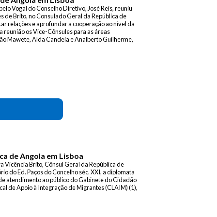
lo Vogal do Conselho Diretivo, José Reis, reuniu
 de Brito, no Consulado Geral da República de
tar relações e aprofundar a cooperação ao nível da
a reunião os Vice-Cônsules para as áreas
ição Mawete, Alda Candeia e Analberto Guilherme,
ica de Angola em Lisboa
a Vicência Brito, Cônsul Geral da República de
rio do Ed. Paços do Concelho séc. XXI, a diplomata
 de atendimento ao público do Gabinete do Cidadão
ocal de Apoio à Integração de Migrantes (CLAIM) (1),