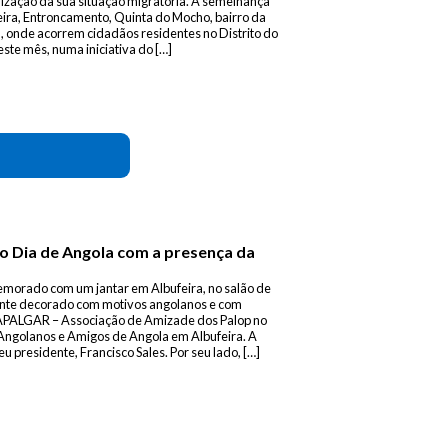
arização da sua situação migratória. A semelhança
feira, Entroncamento, Quinta do Mocho, bairro da
l, onde acorrem cidadãos residentes no Distrito do
este mês, numa iniciativa do […]
 o Dia de Angola com a presença da
morado com um jantar em Albufeira, no salão de
ente decorado com motivos angolanos e com
a APALGAR – Associação de Amizade dos Palop no
Angolanos e Amigos de Angola em Albufeira. A
 presidente, Francisco Sales. Por seu lado, […]