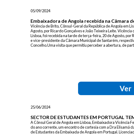
05/09/2024
Embaixadora de Angola recebida na Câmara d
Vicência de Brito, Cônsul-Geral da República de Angola em Lisb
Agosto, por Ricardo Gonçalves e João Teixeira Leite. Vicência
Lisboa, foi recebida na tarde de terça-feira, 20 de Agosto, por
e vice-presidente da Câmara Municipal de Santarém, respecti
Concelho.Uma visita que permitiu perceber a abertura, de part
Ver
25/06/2024
SECTOR DE ESTUDANTES EM PORTUGAL TE
A Cônsul Geral de Angola em Lisboa, Embaixadora Vicência Fer
do ano corrente, um encontro de cortesia com a Dra Elisamá d
de Estudantes da Embaixada de Angola em Portugal. Licencia