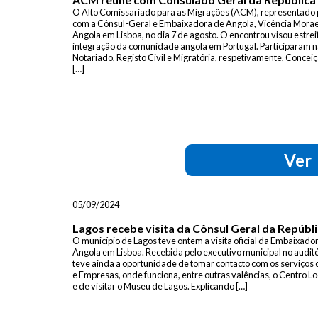
O Alto Comissariado para as Migrações (ACM), representado pe
com a Cônsul-Geral e Embaixadora de Angola, Vicência Moraes
Angola em Lisboa, no dia 7 de agosto. O encontrou visou estrei
integração da comunidade angola em Portugal. Participaram n
Notariado, Registo Civil e Migratória, respetivamente, Conce
[…]
Ver
05/09/2024
Lagos recebe visita da Cônsul Geral da Repúbl
O município de Lagos teve ontem a visita oficial da Embaixador
Angola em Lisboa. Recebida pelo executivo municipal no auditó
teve ainda a oportunidade de tomar contacto com os serviços
e Empresas, onde funciona, entre outras valências, o Centro L
e de visitar o Museu de Lagos. Explicando […]