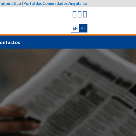
Diplomático
|
Portal das Comunidades Angolanas
EN
PT
ontactos