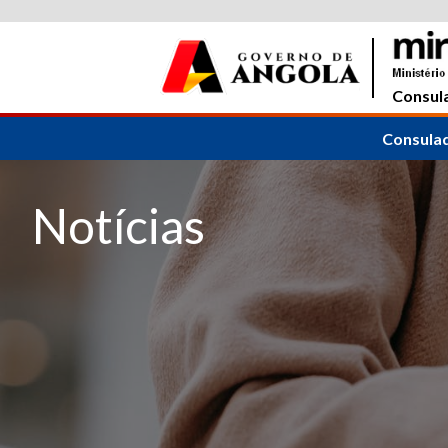
Consula
Consula
Notícias